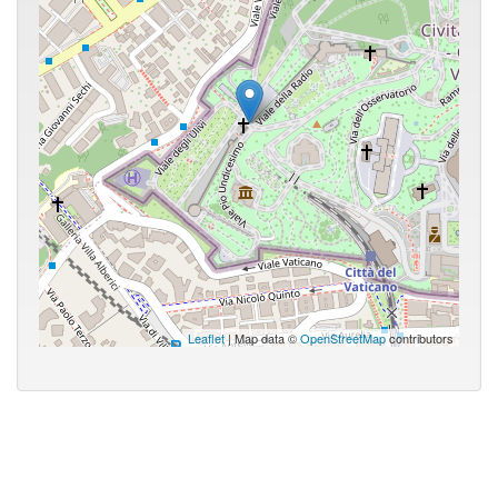
Leaflet
| Map data ©
OpenStreetMap
contributors