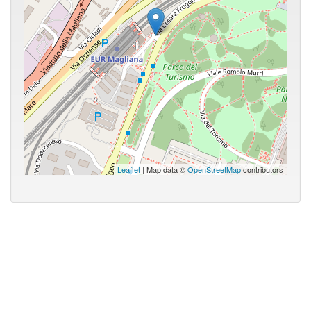
Leaflet
| Map data ©
OpenStreetMap
contributors