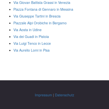
Via Giovan Battista Grassi in Venezia
Piazza Fontana di Gennaro in Messina
Via Giuseppe Tartini in Brescia
Piazzale Alpi Orobiche in Bergamo
Via Aosta in Udine
Via dei Guadi in Pistoia
Via Luigi Tenco in Lecce
Via Aurelio Lomi in Pisa
Impressum
|
Datenschutz