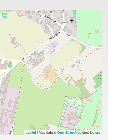
Leaflet
| Map data ©
OpenStreetMap
contributors