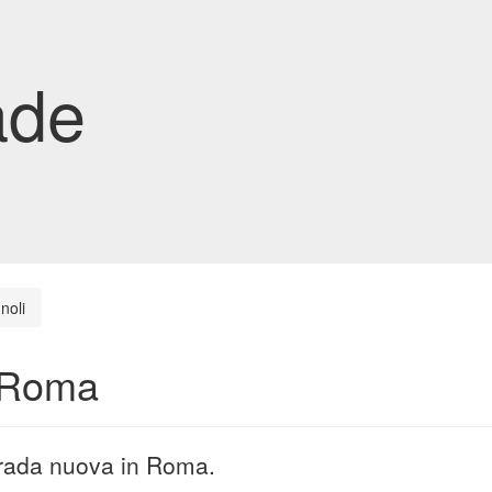
ade
noli
n Roma
strada nuova in Roma.