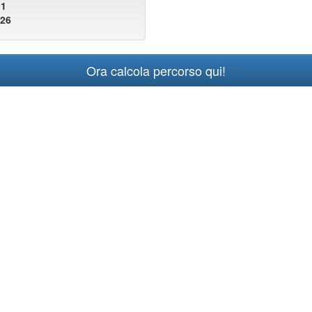
11
826
Ora calcola percorso qui!