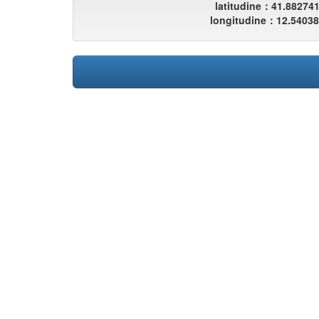
latitudine：41.88274
longitudine：12.5403