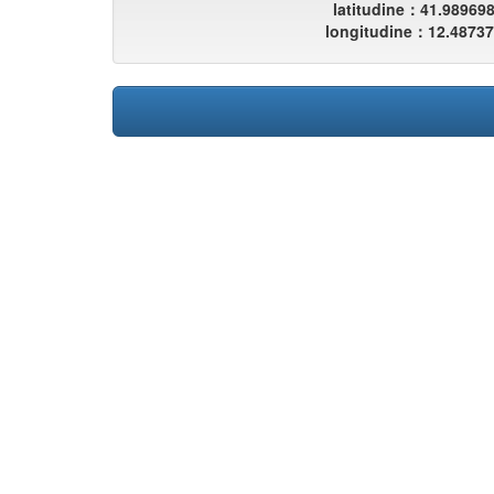
latitudine：41.98969
longitudine：12.4873