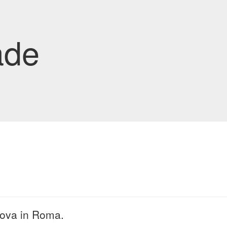
ade
uova in Roma.