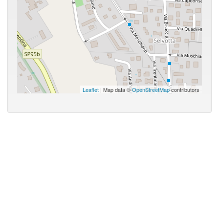
Leaflet
| Map data ©
OpenStreetMap
contributors