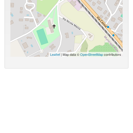
Leaflet
| Map data ©
OpenStreetMap
contributors