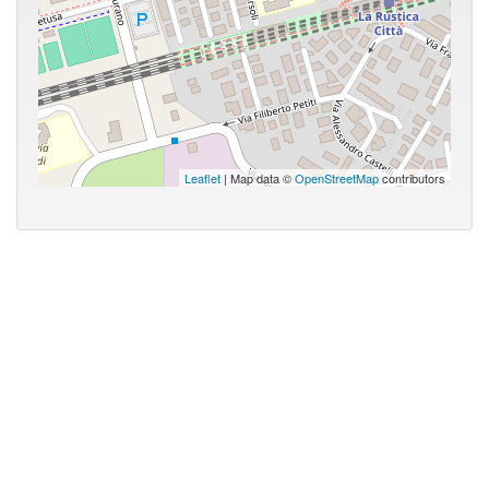
Leaflet
| Map data ©
OpenStreetMap
contributors