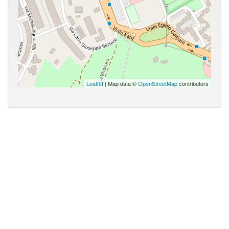
Leaflet
| Map data ©
OpenStreetMap
contributors