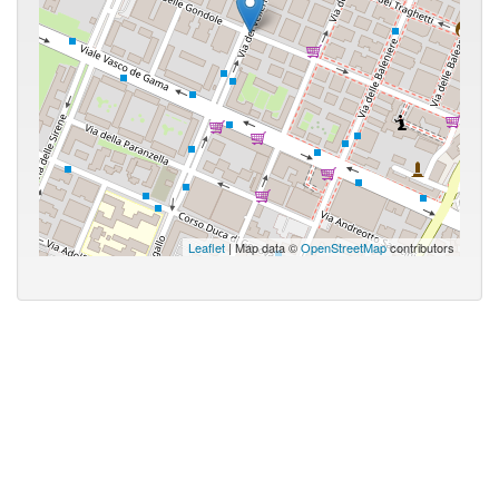
Leaflet
| Map data ©
OpenStreetMap
contributors