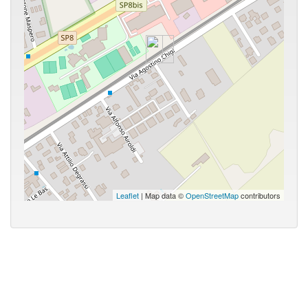
Leaflet
| Map data ©
OpenStreetMap
contributors