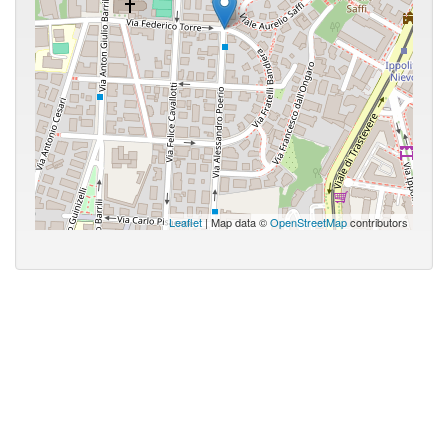
Leaflet
| Map data ©
OpenStreetMap
contributors