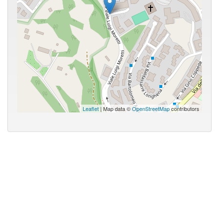
Leaflet
| Map data ©
OpenStreetMap
contributors