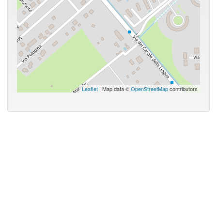
Leaflet
| Map data ©
OpenStreetMap
contributors