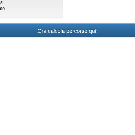
55
809
Ora calcola percorso qui!