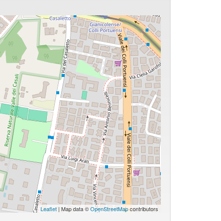
Leaflet
| Map data ©
OpenStreetMap
contributors