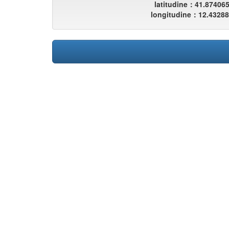
latitudine：41.87406
longitudine：12.4328