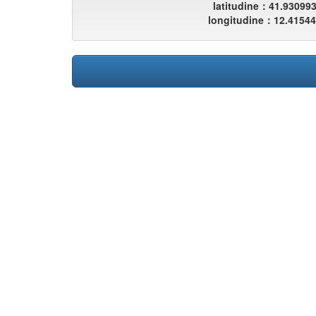
latitudine：41.93099
longitudine：12.4154