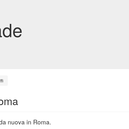
ade
ffi
 Roma
trada nuova in Roma.