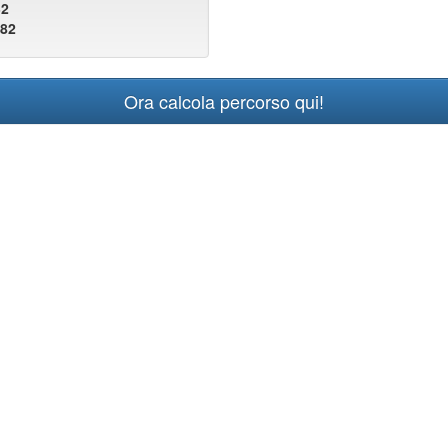
32
482
Ora calcola percorso qui!