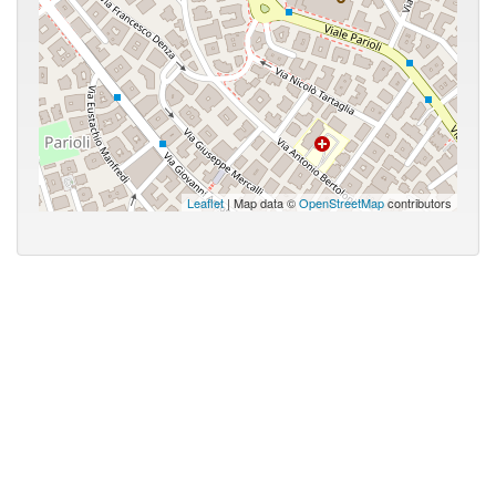
Leaflet
| Map data ©
OpenStreetMap
contributors