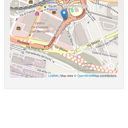
Leaflet
| Map data ©
OpenStreetMap
contributors