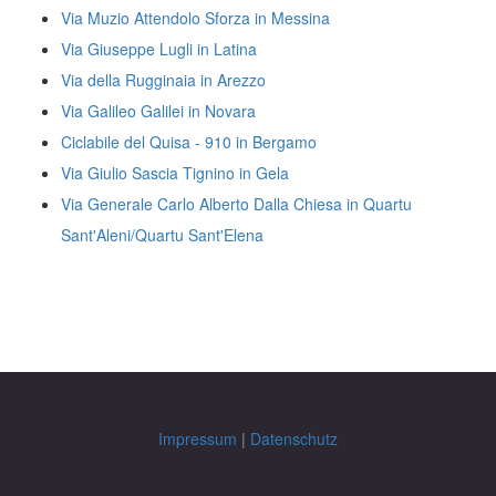
Via Muzio Attendolo Sforza in Messina
Via Giuseppe Lugli in Latina
Via della Rugginaia in Arezzo
Via Galileo Galilei in Novara
Ciclabile del Quisa - 910 in Bergamo
Via Giulio Sascia Tignino in Gela
Via Generale Carlo Alberto Dalla Chiesa in Quartu
Sant'Aleni/Quartu Sant'Elena
Impressum
|
Datenschutz