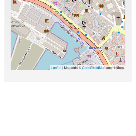
Leaflet
| Map data ©
OpenStreetMap
contributors