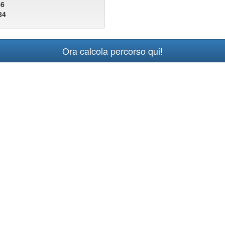
86
84
Ora calcola percorso qui!