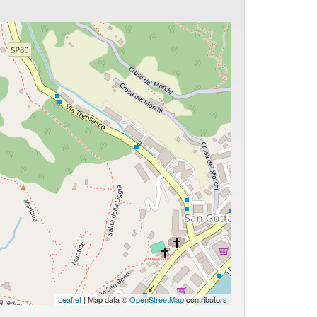
Leaflet
| Map data ©
OpenStreetMap
contributors