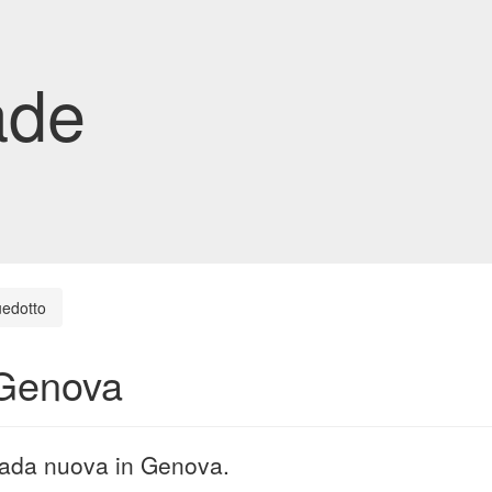
ade
edotto
 Genova
trada nuova in Genova.