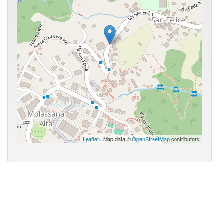
Leaflet
| Map data ©
OpenStreetMap
contributors