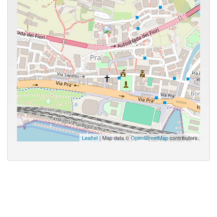
Leaflet
| Map data ©
OpenStreetMap
contributors