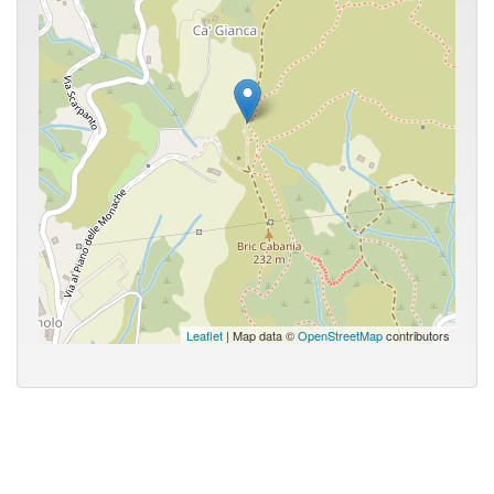
Leaflet
| Map data ©
OpenStreetMap
contributors