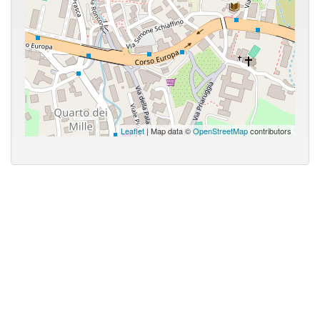
Leaflet
| Map data ©
OpenStreetMap
contributors