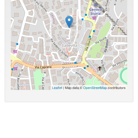
Leaflet
| Map data ©
OpenStreetMap
contributors