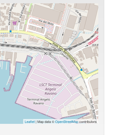
Leaflet
| Map data ©
OpenStreetMap
contributors