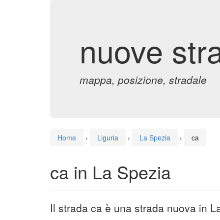
nuove str
mappa, posizione, stradale
Home
›
Liguria
›
La Spezia
›
ca
ca in La Spezia
Il strada ca è una strada nuova in L