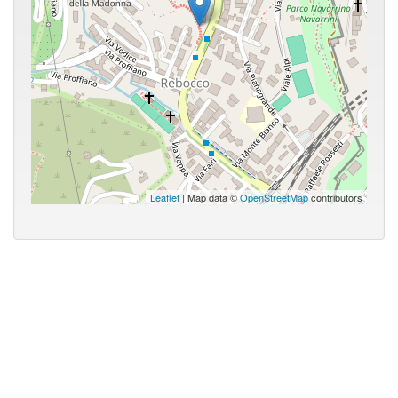
Leaflet
| Map data ©
OpenStreetMap
contributors