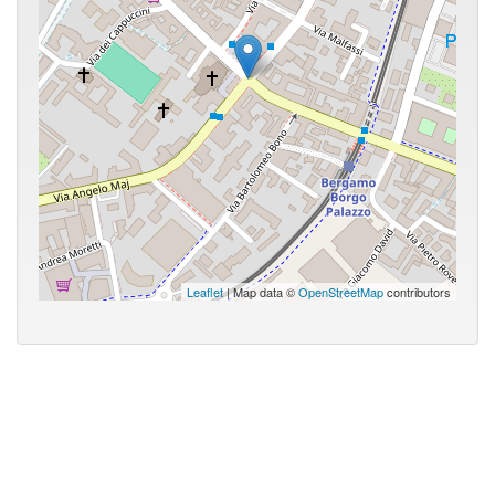
Leaflet
| Map data ©
OpenStreetMap
contributors