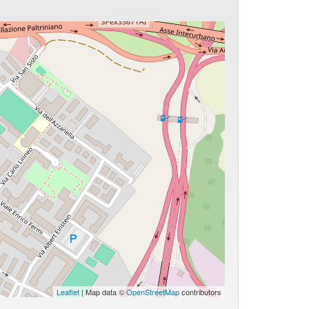
Leaflet
| Map data ©
OpenStreetMap
contributors