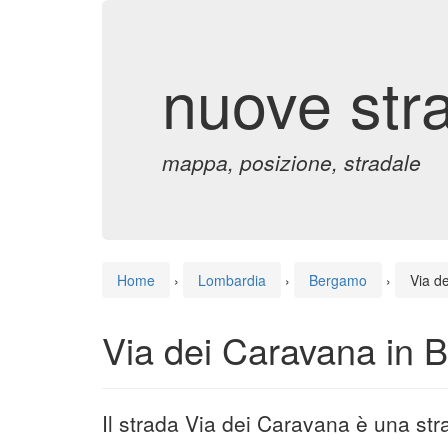
nuove str
mappa, posizione, stradale
Home
›
Lombardia
›
Bergamo
›
Via d
Via dei Caravana in
Il strada Via dei Caravana è una st