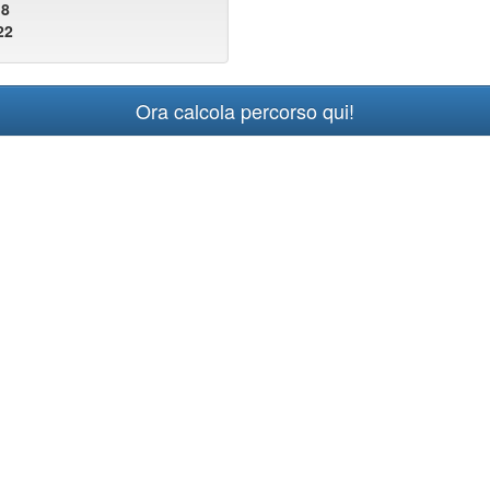
18
22
Ora calcola percorso qui!