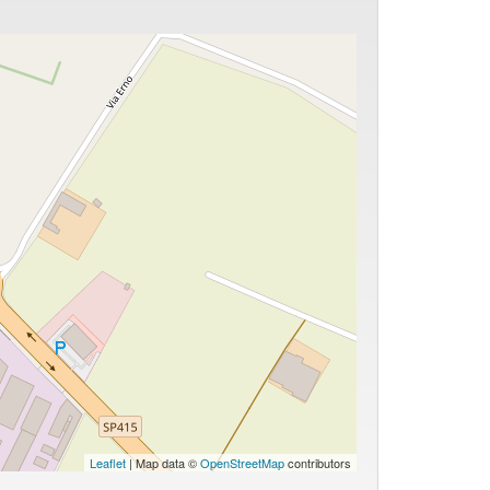
Leaflet
| Map data ©
OpenStreetMap
contributors