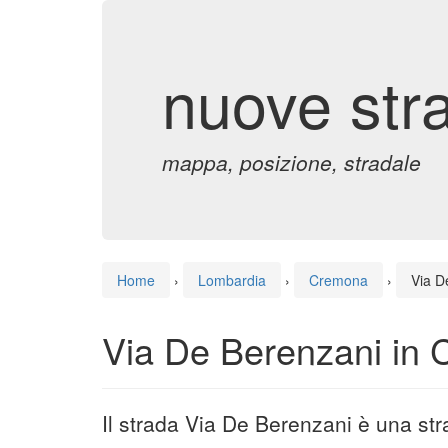
nuove str
mappa, posizione, stradale
Home
›
Lombardia
›
Cremona
›
Via D
Via De Berenzani in
Il strada Via De Berenzani è una s