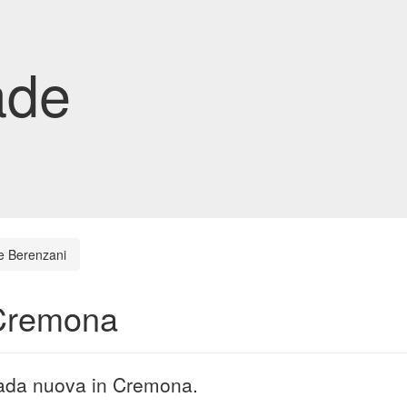
ade
e Berenzani
 Cremona
trada nuova in Cremona.