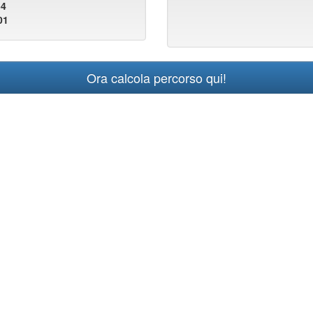
54
01
Ora calcola percorso qui!