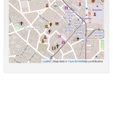
Leaflet
| Map data ©
OpenStreetMap
contributors