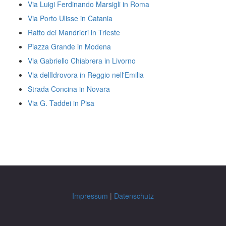
Via Luigi Ferdinando Marsigli in Roma
Via Porto Ulisse in Catania
Ratto dei Mandrieri in Trieste
Piazza Grande in Modena
Via Gabriello Chiabrera in Livorno
Via dellIdrovora in Reggio nell'Emilia
Strada Concina in Novara
Via G. Taddei in Pisa
Impressum
|
Datenschutz