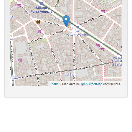
Leaflet
| Map data ©
OpenStreetMap
contributors