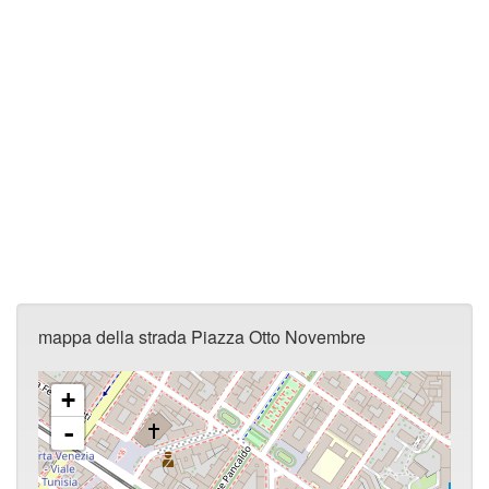
mappa della strada Piazza Otto Novembre
+
-