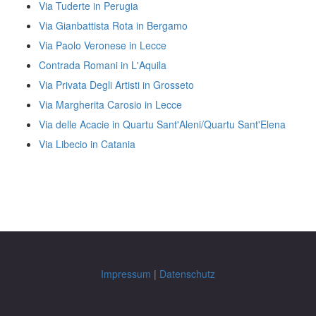
Via Tuderte in Perugia
Via Gianbattista Rota in Bergamo
Via Paolo Veronese in Lecce
Contrada Romani in L'Aquila
Via Privata Degli Artisti in Grosseto
Via Margherita Carosio in Lecce
Via delle Acacie in Quartu Sant'Aleni/Quartu Sant'Elena
Via Libecio in Catania
Impressum
|
Datenschutz