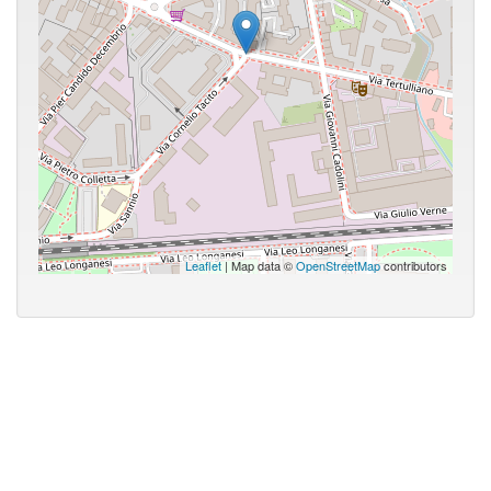
Leaflet
| Map data ©
OpenStreetMap
contributors