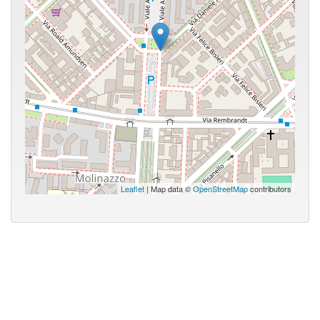
Leaflet
| Map data ©
OpenStreetMap
contributors