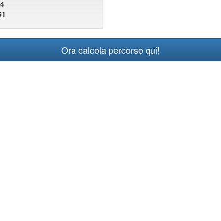
94
61
Ora calcola percorso qui!