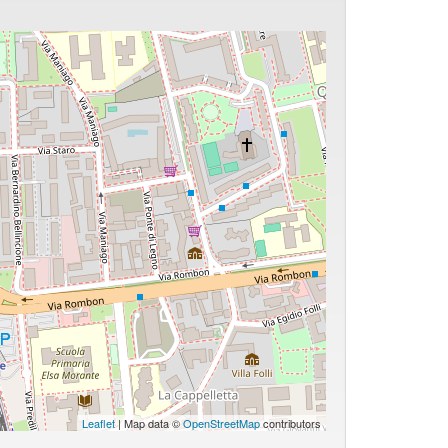
Leaflet
| Map data ©
OpenStreetMap
contributors