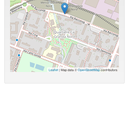
Leaflet
| Map data ©
OpenStreetMap
contributors