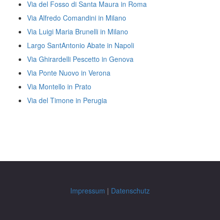
Via del Fosso di Santa Maura in Roma
Via Alfredo Comandini in Milano
Via Luigi Maria Brunelli in Milano
Largo SantAntonio Abate in Napoli
Via Ghirardelli Pescetto in Genova
Via Ponte Nuovo in Verona
Via Montello in Prato
Via del Timone in Perugia
Impressum
|
Datenschutz