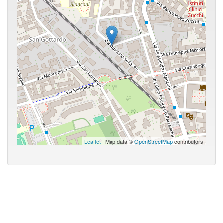
Leaflet
| Map data ©
OpenStreetMap
contributors