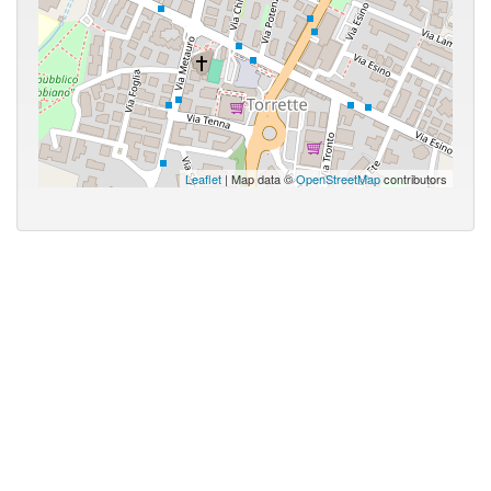
Leaflet
| Map data ©
OpenStreetMap
contributors