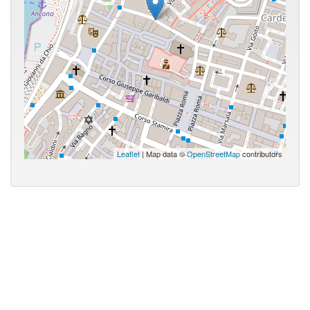
Leaflet
| Map data ©
OpenStreetMap
contributors