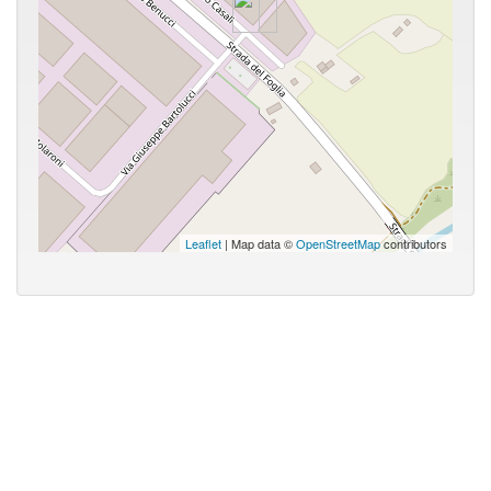
Leaflet
| Map data ©
OpenStreetMap
contributors