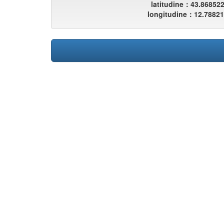
latitudine：43.86852
longitudine：12.7882