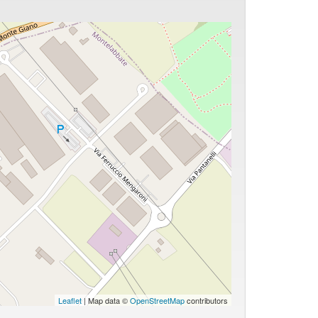
Leaflet
| Map data ©
OpenStreetMap
contributors