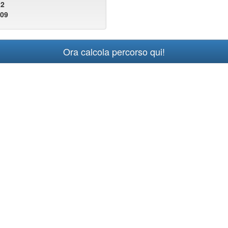
22
109
Ora calcola percorso qui!