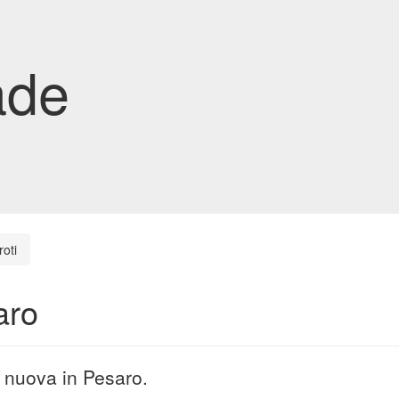
ade
oti
aro
a nuova in Pesaro.