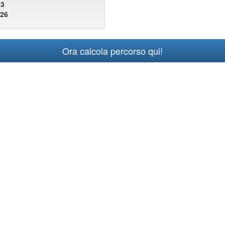
83
126
Ora calcola percorso qui!