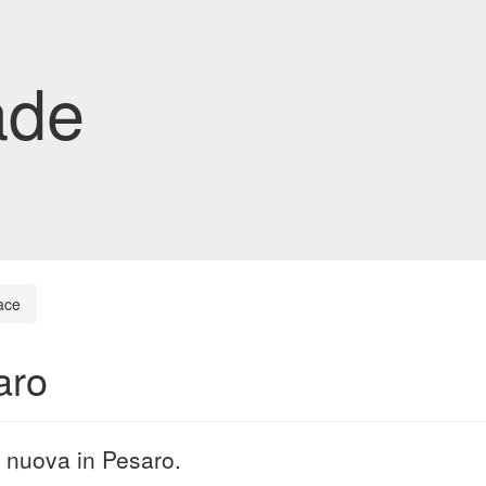
ade
ace
aro
a nuova in Pesaro.