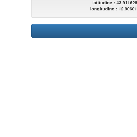
latitudine：43.91162
longitudine：12.9060