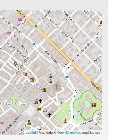
Leaflet
| Map data ©
OpenStreetMap
contributors