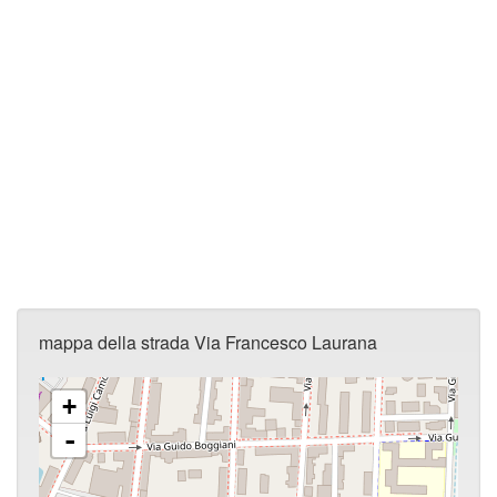
mappa della strada Via Francesco Laurana
+
-