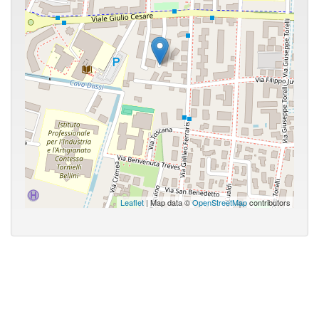
Leaflet
| Map data ©
OpenStreetMap
contributors