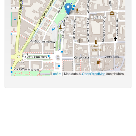
Leaflet
| Map data ©
OpenStreetMap
contributors