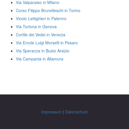
Via Valparaiso in Milano
Corso Filippo Brunelleschi in Torino
Vicolo Lettighieri in Palermo
Via Tortona in Genova
Cortile dei Vedei in Venezia
Via Ercole Luigi Morselli in Pesaro
Via Speranza in Busto Arsizio
Via Campania in Altamura
Impressum
|
Datenschutz