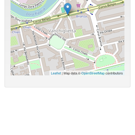
Leaflet
| Map data ©
OpenStreetMap
contributors