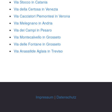
Via Stocco in Catania
Via della Certosa in Venezia
Via Cacciatori Piemontesi in Verona
Via Melegnano in Andria
Via dei Campi in Pesaro
Via Montecalvello in Grosseto
Via delle Fontane in Grosseto
Via Anassilide Aglaia in Treviso
Impressum
|
Datenschutz