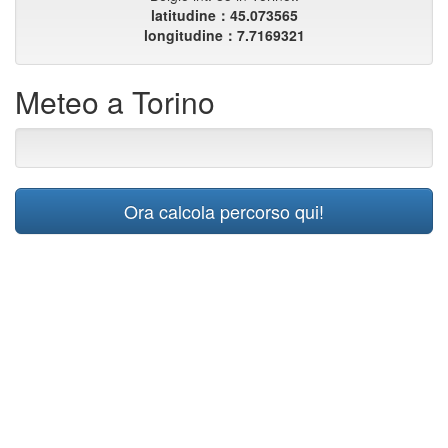
latitudine：45.073565
longitudine：7.7169321
Meteo a Torino
Ora calcola percorso qui!