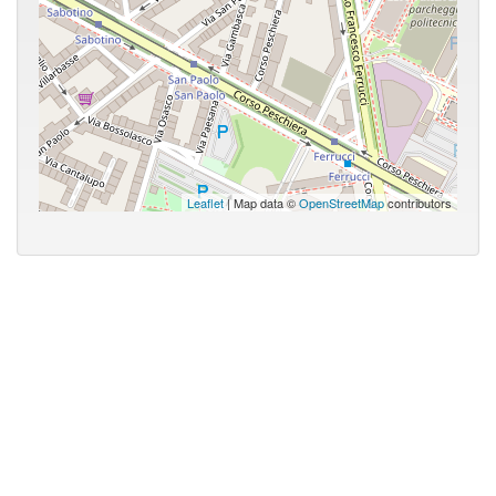
Leaflet
| Map data ©
OpenStreetMap
contributors