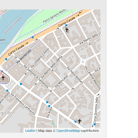
Leaflet
| Map data ©
OpenStreetMap
contributors