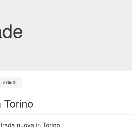
ade
ni Giolitti
n Torino
 strada nuova in Torino.