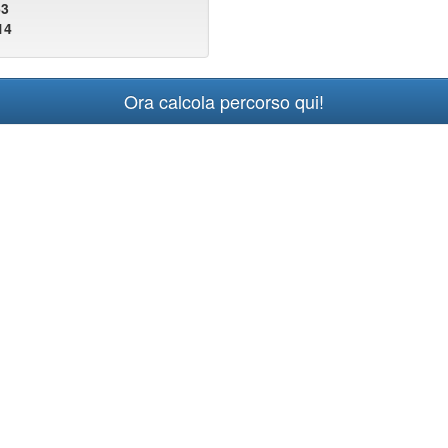
63
14
Ora calcola percorso qui!