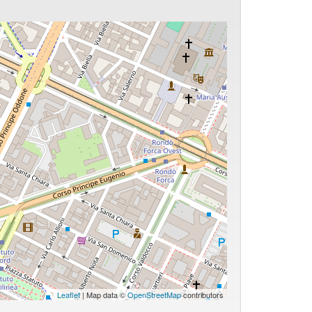
Leaflet
| Map data ©
OpenStreetMap
contributors