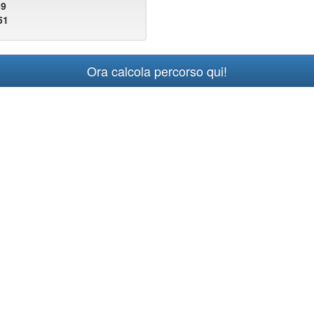
39
51
Ora calcola percorso qui!