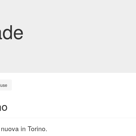
ade
iuse
no
 nuova in Torino.