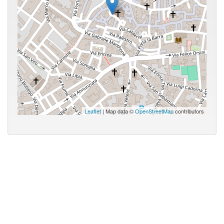
Leaflet
| Map data ©
OpenStreetMap
contributors