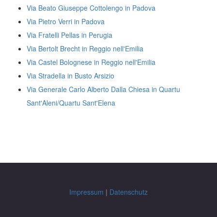
Via Beato Giuseppe Cottolengo in Padova
Via Pietro Verri in Padova
Via Fratelli Pellas in Perugia
Via Bertolt Brecht in Reggio nell'Emilia
Via Castel Bolognese in Reggio nell'Emilia
Via Stradella in Busto Arsizio
Via Generale Carlo Alberto Dalla Chiesa in Quartu
Sant'Aleni/Quartu Sant'Elena
Impressum
|
Datenschutz