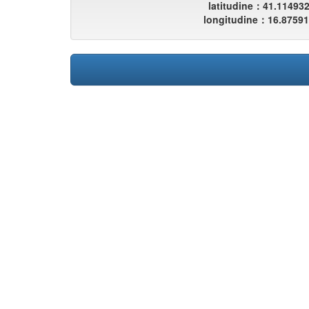
latitudine：41.11493
longitudine：16.8759