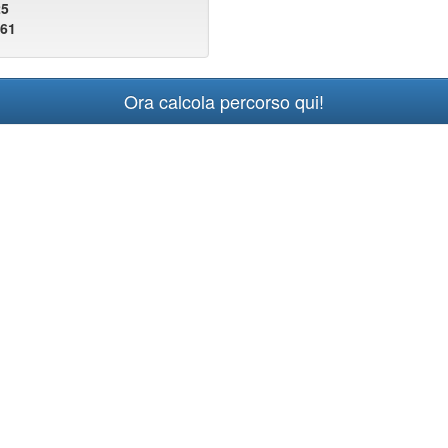
25
161
Ora calcola percorso qui!