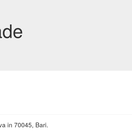
ade
va in 70045, Bari.