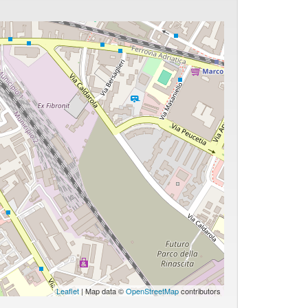
Leaflet
| Map data ©
OpenStreetMap
contributors