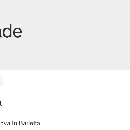
ade
a
ova in Barletta.