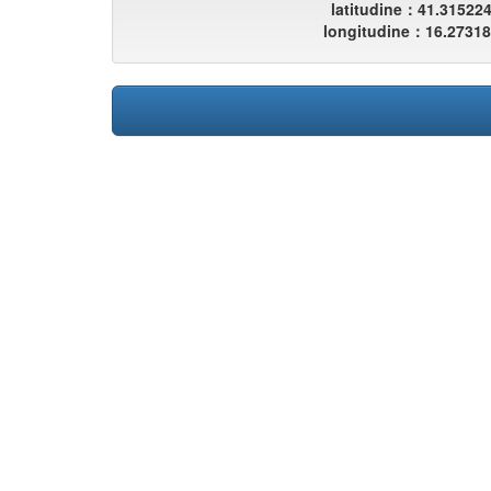
latitudine：41.31522
longitudine：16.2731