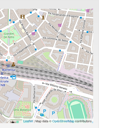
Leaflet
| Map data ©
OpenStreetMap
contributors