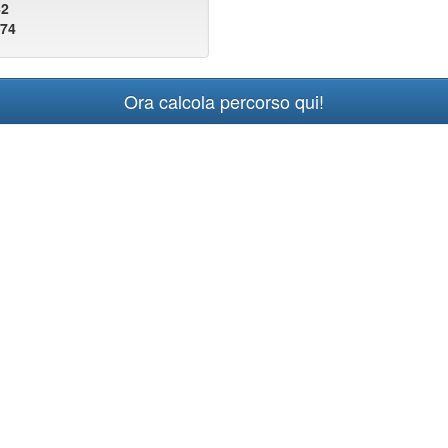
42
874
Ora calcola percorso qui!